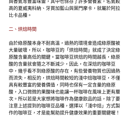
與香氣等豐富味蕾，其中也保存了許多營養素，名氣較
高的夏威夷科納、牙買加藍山與葉門摩卡，就屬於阿拉
比卡品種。
二、烘焙時間
由於綠原酸本身不耐高溫，過熱的環境會造成綠原酸被
大量破壞，所以，咖啡豆的「烘焙時間」就成了決定綠
原酸含量高低的關鍵。當咖啡豆烘焙的時間越長，綠原
酸的含量就會隨之不斷減少，因此，在深焙的咖啡豆
中，幾乎看不到綠原酸的存在，有些營養物質也因過熱
而流失，相反的，烘焙時間較短的淺中焙咖啡豆，不僅
具有較豐富的營養價值，同時也保有一定含量的綠原
酸，入口微微的果酸味也能讓一杯咖啡在風味上更有層
次。所以若是大家想將咖啡作為健康飲品的話，除了要
注意上述提到的咖啡豆品種，選擇以「淺中焙」方式製
作的咖啡豆，才是能幫助提升健康效果的重要關鍵喔！