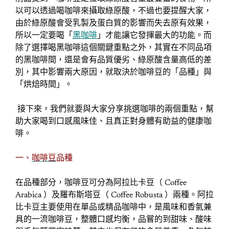
以可以透過喝咖啡來攝取綠原酸，不過也要提醒大家，
由於綠原酸會受乳製及蛋白質的影響而失去原有效果，
所以一定要喝「
黑咖啡
」才能讓它發揮最大的功能。而
除了選擇喝黑咖啡這個關鍵重點之外，其實在不同品項
的黑咖啡間，還是會有品質優劣、綠原酸含量高低的差
別，其中影響兩大原因，就取決於咖啡豆的「品種」與
「烘焙時間」。
接下來，我們就要與大家分享挑選咖啡的兩個重點，幫
助大家喝到口感風味佳、且真正對身體有助益的健康咖
啡。
一、
咖啡豆
品種
在品種部分，咖啡豆可分為阿拉比卡豆（ Coffee
Arabica ）及羅布斯塔豆（ Coffee Robusta ）兩種。阿拉
比卡豆主要使用在單品或精品咖啡中，是風味和香氣兼
具的一流咖啡豆，整體口感均衡，品嘗的到甜味、酸味