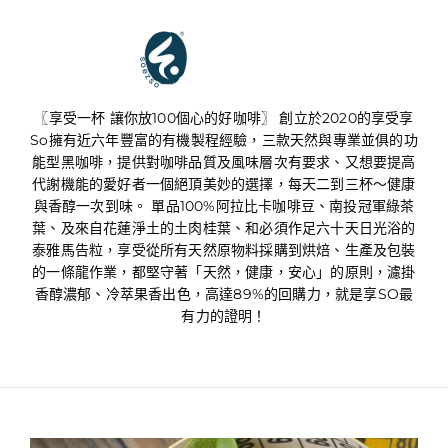
享受享SO
〖享受一杯 讓你放100個心的好咖啡〗 創立於2020的享受享
So擁有近六年豐富的有機製程經驗，三款天然與專業並俱的功
能型黑咖啡，提供對咖啡品質及風味層次有要求、又想要提高
代謝機能的愛好者一個絕頂美妙的選擇，每天二到三杯～健康
與香醇一次到味。 單品100%阿拉比卡咖啡豆、南投冠軍綠茶
葉、及來自花蓮淨土的土肉桂葉、和必須作足六十天日光浴的
泰雅馬告粒，享受從所有天然原物料採購到烘焙、生產及包裝
的一條龍作業，都堅守著「天然，健康，安心」的原則，濾掛
香醇濃郁、冷萃果香出色，高達89%的回購力，就是享SO最
有力的證明！