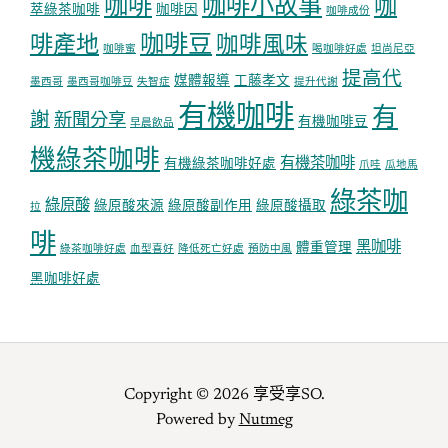
咖啡
咖啡小故事
咖
萃綠茶咖啡
咖啡因
咖啡成份
咖啡豆
啡產地
咖啡風味
咖啡蜜
喝咖啡好處
坦尚尼亞
提高代
媒體報導
工藤孝文
墨西哥
墨西哥咖啡豆
失智症
提升代謝
有機咖啡
有
謝
新聞分享
有機咖啡豆
早晨飲品
機綠茶咖啡
有機茶咖啡
有機綠茶咖啡好處
爪哇
瓜地馬
綠茶咖
綠原酸
綠原酸來源
綠原酸副作用
綠原酸攝取
拉
啡
黑咖啡
體重管理
綠茶咖啡好處
血型喜好
降低死亡好處
預防中風
黑咖啡好處
Copyright © 2026 享受享SO.
Powered by
Nutmeg