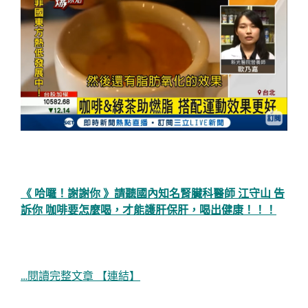
《 哈囉！謝謝你 》請聽國內知名腎臟科醫師 江守山 告
訴你 咖啡要怎麼喝，才能護肝保肝，喝出健康！！！
…閱讀完整文章 【連結】