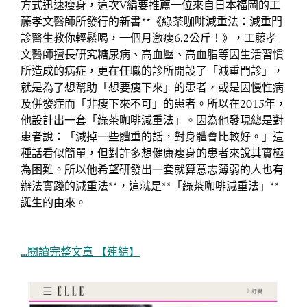
方式迅速瘦身，這次V編要推薦一位來自日本福岡的工
藤孝文醫師所發行的新書**《綠茶咖啡減重法：減重門
診醫生教你輕鬆喝，一個月激瘦6.2公斤！》，工藤孝
文醫師擅長研究糖尿病、高血壓、高血脂等因生活習慣
所造成的病症，更在任職的診所開設了「減重門診」，
就是為了想幫助「想要瘦下來」的患者，或是因慢性病
及併發症而「非瘦下來不可」的患者。所以在2015年，
他設計出一套「綠茶咖啡減重法」。因為他發現總是對
患者說：「減掉一些體重的話，對身體會比較好。」這
種話看似簡單，但對許多想健康瘦身的患者來說其實極
為困難。所以他希望研發出一套就算意志薄弱的人也有
辦法實踐的減重法**，這就是**「綠茶咖啡減重法」**
誕生的由來。
…閱讀完整文章 【連結】