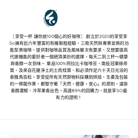
享受享SO
〖享受一杯 讓你放100個心的好咖啡〗 創立於2020的享受享
So擁有近六年豐富的有機製程經驗，三款天然與專業並俱的功
能型黑咖啡，提供對咖啡品質及風味層次有要求、又想要提高
代謝機能的愛好者一個絕頂美妙的選擇，每天二到三杯～健康
與香醇一次到味。 單品100%阿拉比卡咖啡豆、南投冠軍綠茶
葉、及來自花蓮淨土的土肉桂葉、和必須作足六十天日光浴的
泰雅馬告粒，享受從所有天然原物料採購到烘焙、生產及包裝
的一條龍作業，都堅守著「天然，健康，安心」的原則，濾掛
香醇濃郁、冷萃果香出色，高達89%的回購力，就是享SO最
有力的證明！