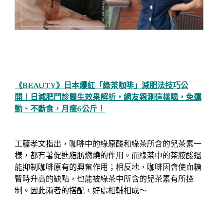
《BEAUTY》日本爆紅「綠茶咖啡」減肥法技巧公
開！日減肥門診醫生效果解析，網友親測這樣喝，免運
動、不斷食，月瘦6公斤！
工藤孝文指出，咖啡中的綠原酸和綠茶所含的兒茶素一
樣，都有著促進脂肪燃燒的作用。而綠茶中的茶胺酸還
能抑制咖啡原有的興奮作用；相反地，咖啡因會使血糖
暫時升高的缺點，也能被綠茶中所含的兒茶素有所控
制。因此兩者的搭配，好處相輔相成～