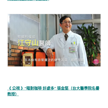
《 公視 》“喝對咖啡 好處多” 張金堅（台大醫學院名譽
教授）