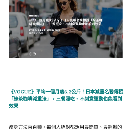
《VOGUE》平均一個月瘦6.2公斤！日本減重名醫傳授
「綠茶咖啡減重法」，三餐照吃、不刻意運動也能看到
效果
瘦身方法百百種，每個人絕對都想用最簡單、最輕鬆的