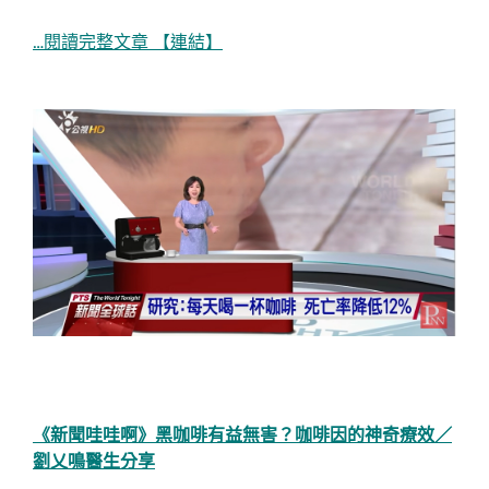
…閱讀完整文章 【連結】
《新聞哇哇啊》黑咖啡有益無害？咖啡因的神奇療效／
劉乂鳴醫生分享