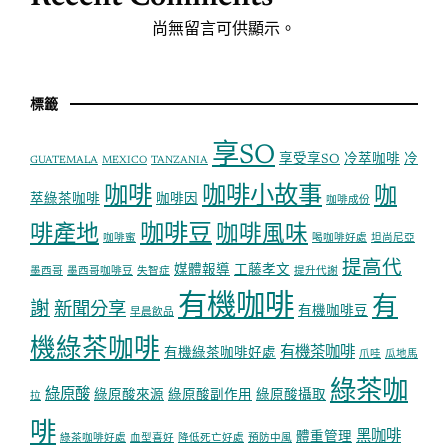
尚無留言可供顯示。
標籤
享SO
享受享SO
冷萃咖啡
冷
GUATEMALA
MEXICO
TANZANIA
咖啡
咖啡小故事
咖
萃綠茶咖啡
咖啡因
咖啡成份
咖啡豆
啡產地
咖啡風味
咖啡蜜
喝咖啡好處
坦尚尼亞
提高代
媒體報導
工藤孝文
墨西哥
墨西哥咖啡豆
失智症
提升代謝
有機咖啡
有
謝
新聞分享
有機咖啡豆
早晨飲品
機綠茶咖啡
有機茶咖啡
有機綠茶咖啡好處
爪哇
瓜地馬
綠茶咖
綠原酸
綠原酸來源
綠原酸副作用
綠原酸攝取
拉
啡
黑咖啡
體重管理
綠茶咖啡好處
血型喜好
降低死亡好處
預防中風