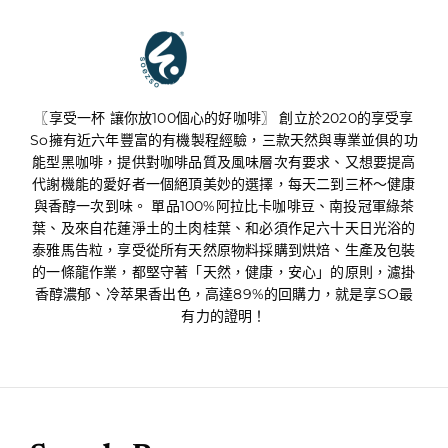
享受享SO
〖享受一杯 讓你放100個心的好咖啡〗 創立於2020的享受享
So擁有近六年豐富的有機製程經驗，三款天然與專業並俱的功
能型黑咖啡，提供對咖啡品質及風味層次有要求、又想要提高
代謝機能的愛好者一個絕頂美妙的選擇，每天二到三杯～健康
與香醇一次到味。 單品100%阿拉比卡咖啡豆、南投冠軍綠茶
葉、及來自花蓮淨土的土肉桂葉、和必須作足六十天日光浴的
泰雅馬告粒，享受從所有天然原物料採購到烘焙、生產及包裝
的一條龍作業，都堅守著「天然，健康，安心」的原則，濾掛
香醇濃郁、冷萃果香出色，高達89%的回購力，就是享SO最
有力的證明！