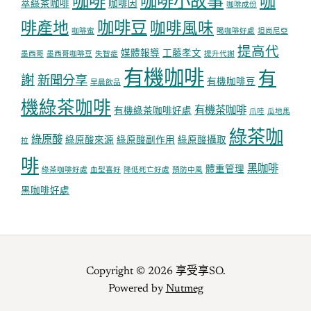
咖啡
咖啡小故事
咖
萃綠茶咖啡
咖啡因
咖啡成份
咖啡豆
啡產地
咖啡風味
咖啡蜜
喝咖啡好處
坦尚尼亞
提高代
媒體報導
工藤孝文
墨西哥
墨西哥咖啡豆
失智症
提升代謝
有機咖啡
有
謝
新聞分享
有機咖啡豆
早晨飲品
機綠茶咖啡
有機茶咖啡
有機綠茶咖啡好處
爪哇
瓜地馬
綠茶咖
綠原酸
綠原酸來源
綠原酸副作用
綠原酸攝取
拉
啡
黑咖啡
體重管理
綠茶咖啡好處
血型喜好
降低死亡好處
預防中風
黑咖啡好處
Copyright © 2026 享受享SO.
Powered by
Nutmeg