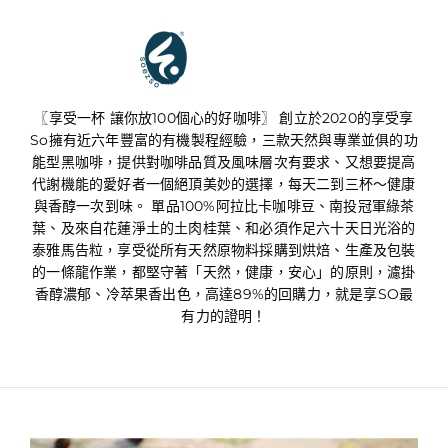
享受享SO
〖享受一杯 讓你放100個心的好咖啡〗 創立於2020的享受享
So擁有近六年豐富的有機製程經驗，三款天然與專業並俱的功
能型黑咖啡，提供對咖啡品質及風味層次有要求、又想要提高
代謝機能的愛好者一個絕頂美妙的選擇，每天二到三杯～健康
與香醇一次到味。 單品100%阿拉比卡咖啡豆、南投冠軍綠茶
葉、及來自花蓮淨土的土肉桂葉、和必須作足六十天日光浴的
泰雅馬告粒，享受從所有天然原物料採購到烘焙、生產及包裝
的一條龍作業，都堅守著「天然，健康，安心」的原則，濾掛
香醇濃郁、冷萃果香出色，高達89%的回購力，就是享SO最
有力的證明！