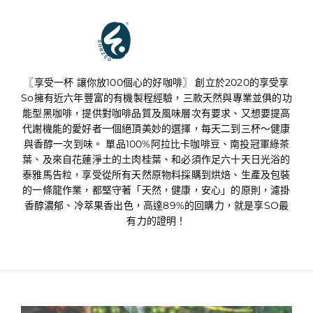
享受享SO
〖享受一杯 讓你放100個心的好咖啡〗 創立於2020的享受享
So擁有近六年豐富的有機製程經驗，三款天然與專業並俱的功
能型黑咖啡，提供對咖啡品質及風味層次有要求、又想要提高
代謝機能的愛好者一個絕頂美妙的選擇，每天二到三杯～健康
與香醇一次到味。 單品100%阿拉比卡咖啡豆、南投冠軍綠茶
葉、及來自花蓮淨土的土肉桂葉、和必須作足六十天日光浴的
泰雅馬告粒，享受從所有天然原物料採購到烘焙、生產及包裝
的一條龍作業，都堅守著「天然，健康，安心」的原則，濾掛
香醇濃郁、冷萃果香出色，高達89%的回購力，就是享SO最
有力的證明！