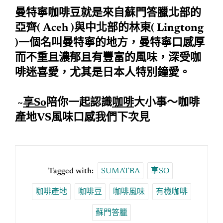
曼特寧咖啡豆就是來自蘇門答臘北部的
亞齊( Aceh )與中北部的林東( Lingtong
)一個名叫曼特寧的地方，曼特寧口感厚
而不重且濃郁且有豐富的風味，深受咖
啡迷喜愛，尤其是日本人特別鐘愛。
~
享So
陪你一起認識
咖啡
大小事～咖啡
產地VS風味口感我們下次見
Tagged with:
SUMATRA
享SO
咖啡產地
咖啡豆
咖啡風味
有機咖啡
蘇門答臘