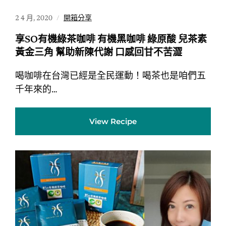
2 4 月, 2020
開箱分享
享SO有機綠茶咖啡 有機黑咖啡 綠原酸 兒茶素
黃金三角 幫助新陳代謝 口感回甘不苦澀
喝咖啡在台灣已經是全民運動！喝茶也是咱們五
千年來的…
View Recipe