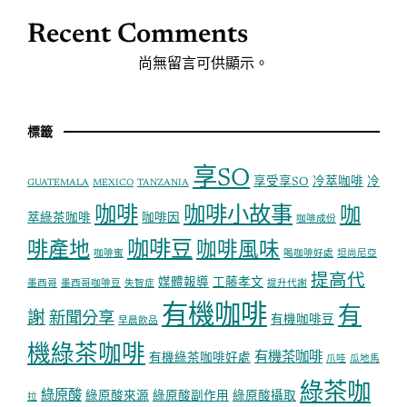
Recent Comments
尚無留言可供顯示。
標籤
享SO
享受享SO
冷萃咖啡
冷
GUATEMALA
MEXICO
TANZANIA
咖啡
咖啡小故事
咖
萃綠茶咖啡
咖啡因
咖啡成份
咖啡豆
啡產地
咖啡風味
咖啡蜜
喝咖啡好處
坦尚尼亞
提高代
媒體報導
工藤孝文
墨西哥
墨西哥咖啡豆
失智症
提升代謝
有機咖啡
有
謝
新聞分享
有機咖啡豆
早晨飲品
機綠茶咖啡
有機茶咖啡
有機綠茶咖啡好處
爪哇
瓜地馬
綠茶咖
綠原酸
綠原酸來源
綠原酸副作用
綠原酸攝取
拉