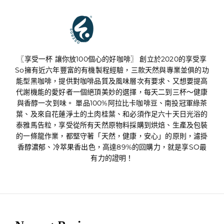
享受享SO
〖享受一杯 讓你放100個心的好咖啡〗 創立於2020的享受享
So擁有近六年豐富的有機製程經驗，三款天然與專業並俱的功
能型黑咖啡，提供對咖啡品質及風味層次有要求、又想要提高
代謝機能的愛好者一個絕頂美妙的選擇，每天二到三杯～健康
與香醇一次到味。 單品100%阿拉比卡咖啡豆、南投冠軍綠茶
葉、及來自花蓮淨土的土肉桂葉、和必須作足六十天日光浴的
泰雅馬告粒，享受從所有天然原物料採購到烘焙、生產及包裝
的一條龍作業，都堅守著「天然，健康，安心」的原則，濾掛
香醇濃郁、冷萃果香出色，高達89%的回購力，就是享SO最
有力的證明！