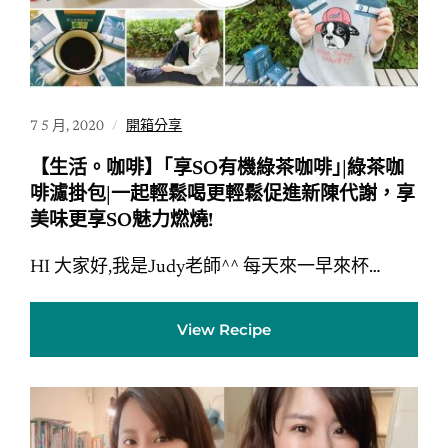
7 5 月, 2020
開箱分享
【生活。咖啡】｢享SO有機綠茶咖啡｣|綠茶咖
啡濾掛包|一起輕鬆喝更輕鬆促進新陳代謝，享
美味更享SO魅力燃燒!
HI 大家好,我是Judy老師^^ 每天來一早來杯…
View Recipe