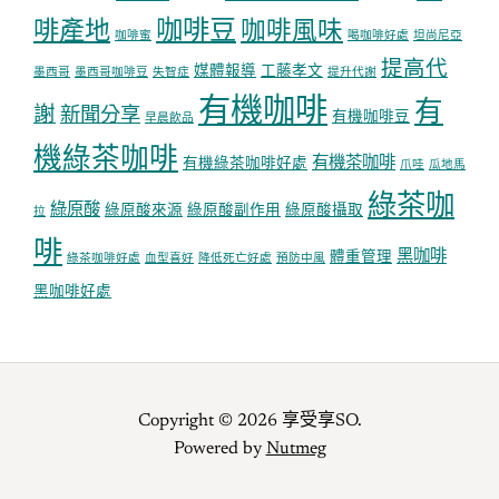
咖啡豆
啡產地
咖啡風味
咖啡蜜
喝咖啡好處
坦尚尼亞
提高代
媒體報導
工藤孝文
墨西哥
墨西哥咖啡豆
失智症
提升代謝
有機咖啡
有
謝
新聞分享
有機咖啡豆
早晨飲品
機綠茶咖啡
有機茶咖啡
有機綠茶咖啡好處
爪哇
瓜地馬
綠茶咖
綠原酸
綠原酸來源
綠原酸副作用
綠原酸攝取
拉
啡
黑咖啡
體重管理
綠茶咖啡好處
血型喜好
降低死亡好處
預防中風
黑咖啡好處
Copyright © 2026 享受享SO.
Powered by
Nutmeg