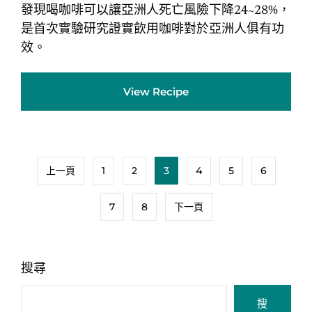
發現喝咖啡可以讓亞洲人死亡風險下降24~28%，
是首次實驗研究證實飲用咖啡對於亞洲人俱有功
效。
View Recipe
上一頁
1
2
3
4
5
6
7
8
下一頁
搜尋
搜