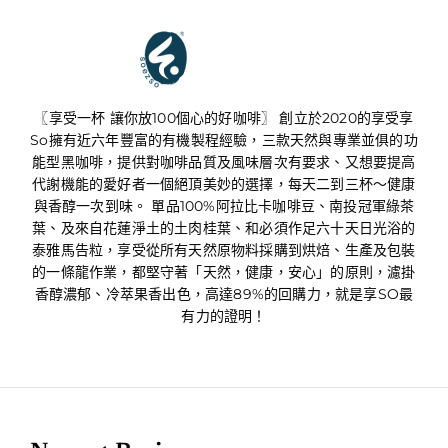
享受享SO
〖享受一杯 讓你放100個心的好咖啡〗 創立於2020的享受享
So擁有近六年豐富的有機製程經驗，三款天然與專業並俱的功
能型黑咖啡，提供對咖啡品質及風味層次有要求、又想要提高
代謝機能的愛好者一個絕頂美妙的選擇，每天二到三杯～健康
與香醇一次到味。 單品100%阿拉比卡咖啡豆、南投冠軍綠茶
葉、及來自花蓮淨土的土肉桂葉、和必須作足六十天日光浴的
泰雅馬告粒，享受從所有天然原物料採購到烘焙、生產及包裝
的一條龍作業，都堅守著「天然，健康，安心」的原則，濾掛
香醇濃郁、冷萃果香出色，高達89%的回購力，就是享SO最
有力的證明！