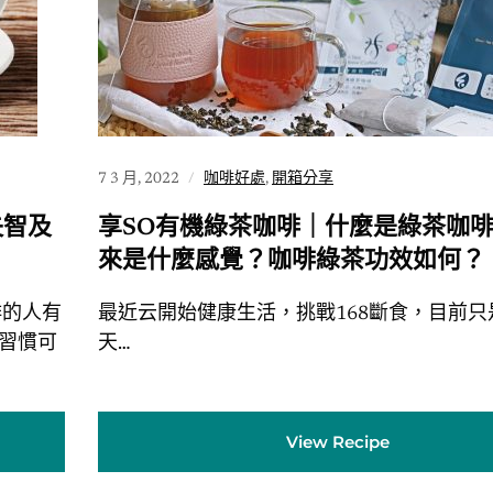
7 3 月, 2022
咖啡好處
,
開箱分享
失智及
享SO有機綠茶咖啡｜什麼是綠茶咖
來是什麼感覺？咖啡綠茶功效如何？
啡的人有
最近云開始健康生活，挑戰168斷食，目前只
個習慣可
天…
View Recipe