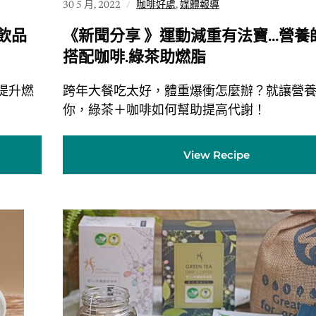
30 5 月, 2022
咖啡好處
,
媒體報導
飲品
《新聞分享 》運動減重有法寶…營養
搭配咖啡.綠茶助燃脂
提升燃
跨年大餐吃太好，體重爆衝怎麼辦？就讓營
你，綠茶＋咖啡如何幫助提高代謝！
View Recipe