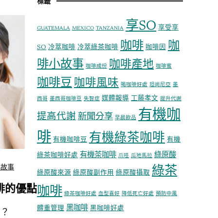
標籤
享SO
享受享
GUATEMALA
MEXICO
TANZANIA
咖啡
咖
SO
冷萃咖啡
冷萃綠茶咖啡
咖啡因
啡小故事
咖啡產地
咖啡成份
咖啡蜜
咖啡豆
咖啡風味
喝咖啡好處
坦尚尼亞
墨
媒體報導
工藤孝文
西哥
墨西哥咖啡豆
失智症
提升代謝
有機咖
提高代謝
新聞分享
早晨飲品
啡
有機綠茶咖啡
有機咖啡豆
有機
有機茶咖啡
綠原酸
綠茶咖啡好處
爪哇
瓜地馬拉
小故事
綠茶
綠原酸來源
綠原酸副作用
綠原酸攝取
啡的優點
咖啡
綠茶咖啡好處
血型喜好
降低死亡好處
預防中風
黑咖啡
體重管理
黑咖啡好處
嗎？