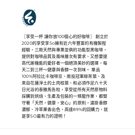
享受享SO
〖享受一杯 讓你放100個心的好咖啡〗 創立於
2020的享受享So擁有近六年豐富的有機製程
經驗，三款天然與專業並俱的功能型黑咖啡，
提供對咖啡品質及風味層次有要求、又想要提
高代謝機能的愛好者一個絕頂美妙的選擇，每
天二到三杯～健康與香醇一次到味。 單品
100%阿拉比卡咖啡豆、南投冠軍綠茶葉、及
來自花蓮淨土的土肉桂葉、和必須作足六十天
日光浴的泰雅馬告粒，享受從所有天然原物料
採購到烘焙、生產及包裝的一條龍作業，都堅
守著「天然，健康，安心」的原則，濾掛香醇
濃郁、冷萃果香出色，高達89%的回購力，就
是享SO最有力的證明！