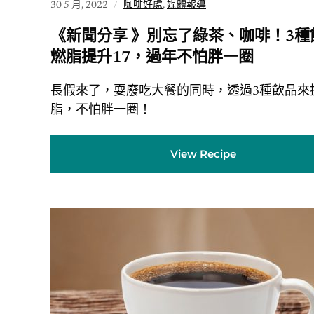
30 5 月, 2022
咖啡好處
,
媒體報導
《新聞分享 》別忘了綠茶、咖啡！3種
燃脂提升17，過年不怕胖一圈
長假來了，耍廢吃大餐的同時，透過3種飲品來
脂，不怕胖一圈！
View Recipe